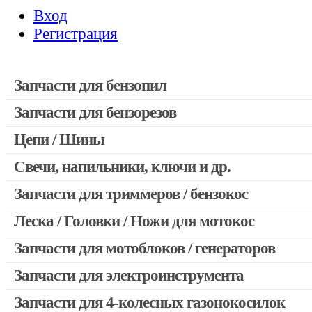
Вход
Регистрация
Запчасти для бензопил
Запчасти для бензорезов
Запчасти для бензопил Stihl
Запчасти для бензопил Husqvarna, Partner
Цепи / Шины
Запчасти для Китайских бензопил
Свечи, напильники, ключи и др.
Запчасти для бензопил Oleo-mac, Echo и др.
Запчасти для триммеров / бензокос
Леска / Головки / Ножи для мотокос
Запчасти для Китайских триммеров
Запчасти для мотокос Stihl / Husqvarna / Oleo-mac / Echo и 
Запчасти для мотоблоков / генераторов
Запчасти для электроинструмента
Запчасти для 4-колесных газонокосилок
Двигатели, редукторы для шуруповертов