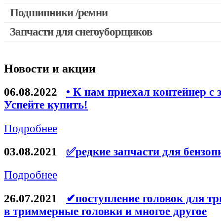
Выключатели, переключатели
Подшипники /ремни
Запчасти для перфораторов и отбойных молотков
Запчасти для снегоуборщиков
Запчасти для УШМ (болгарок)
Якоря, статоры
Новости и акции
Запчасти для электроинструмента другие
Запчасти для компрессоров
06.08.2022
• К нам приехал контейнер с 
Успейте купить!
Конденсаторы
Аккумуляторы, зарядные устройства
Подробнее
Щётки, щёточные узлы
03.08.2021
✅редкие запчасти для бензоп
Ремни для электроинструмента
Подробнее
26.07.2021
✔поступление головок для тр
в триммерные головки и многое другое