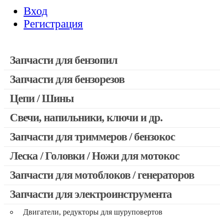
Вход
Регистрация
Запчасти для бензопил
Запчасти для бензорезов
Запчасти для бензопил Stihl
Запчасти для бензопил Husqvarna, Partner
Цепи / Шины
Запчасти для Китайских бензопил
Свечи, напильники, ключи и др.
Запчасти для бензопил Oleo-mac, Echo и др.
Запчасти для триммеров / бензокос
Леска / Головки / Ножи для мотокос
Запчасти для Китайских триммеров
Запчасти для мотокос Stihl / Husqvarna / Oleo-mac / Echo и 
Запчасти для мотоблоков / генераторов
Запчасти для электроинструмента
Двигатели, редукторы для шуруповертов