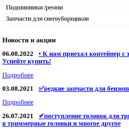
Выключатели, переключатели
Подшипники /ремни
Запчасти для перфораторов и отбойных молотков
Запчасти для снегоуборщиков
Запчасти для УШМ (болгарок)
Якоря, статоры
Новости и акции
Запчасти для электроинструмента другие
Запчасти для компрессоров
06.08.2022
• К нам приехал контейнер с 
Успейте купить!
Конденсаторы
Аккумуляторы, зарядные устройства
Подробнее
Щётки, щёточные узлы
03.08.2021
✅редкие запчасти для бензоп
Ремни для электроинструмента
Подробнее
26.07.2021
✔поступление головок для тр
в триммерные головки и многое другое