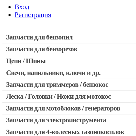
Вход
Регистрация
Запчасти для бензопил
Запчасти для бензорезов
Запчасти для бензопил Stihl
Запчасти для бензопил Husqvarna, Partner
Цепи / Шины
Запчасти для Китайских бензопил
Свечи, напильники, ключи и др.
Запчасти для бензопил Oleo-mac, Echo и др.
Запчасти для триммеров / бензокос
Леска / Головки / Ножи для мотокос
Запчасти для Китайских триммеров
Запчасти для мотокос Stihl / Husqvarna / Oleo-mac / Echo и 
Запчасти для мотоблоков / генераторов
Запчасти для электроинструмента
Запчасти для 4-колесных газонокосилок
Двигатели, редукторы для шуруповертов