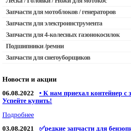
Леска / Головки / Ножи для мотокос
Запчасти для мотокос Stihl / Husqvarna / Oleo-mac / Echo и 
Запчасти для мотоблоков / генераторов
Запчасти для электроинструмента
Запчасти для 4-колесных газонокосилок
Двигатели, редукторы для шуруповертов
Выключатели, переключатели
Подшипники /ремни
Запчасти для перфораторов и отбойных молотков
Запчасти для снегоуборщиков
Запчасти для УШМ (болгарок)
Якоря, статоры
Новости и акции
Запчасти для электроинструмента другие
Запчасти для компрессоров
06.08.2022
• К нам приехал контейнер с 
Успейте купить!
Конденсаторы
Аккумуляторы, зарядные устройства
Подробнее
Щётки, щёточные узлы
03.08.2021
✅редкие запчасти для бензоп
Ремни для электроинструмента