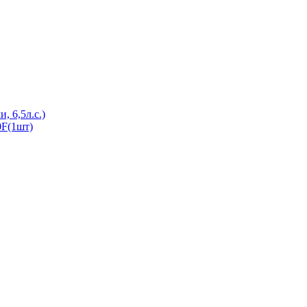
, 6,5л.с.)
0F(1шт)