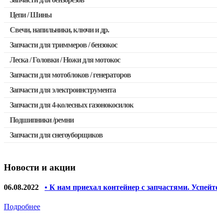
Запчасти для бензопил Stihl
Цепи / Шины
Запчасти для бензопил Husqvarna, Partner
Свечи, напильники, ключи и др.
Запчасти для Китайских бензопил
Запчасти для триммеров / бензокос
Запчасти для бензопил Oleo-mac, Echo и др.
Леска / Головки / Ножи для мотокос
Запчасти для Китайских триммеров
Запчасти для мотоблоков / генераторов
Запчасти для мотокос Stihl / Husqvarna / Oleo-mac / Echo и 
Запчасти для электроинструмента
Запчасти для 4-колесных газонокосилок
Двигатели, редукторы для шуруповертов
Подшипники /ремни
Выключатели, переключатели
Запчасти для снегоуборщиков
Запчасти для перфораторов и отбойных молотков
Запчасти для УШМ (болгарок)
Новости и акции
Якоря, статоры
Запчасти для электроинструмента другие
06.08.2022
• К нам приехал контейнер с запчастями. Успейт
Запчасти для компрессоров
Подробнее