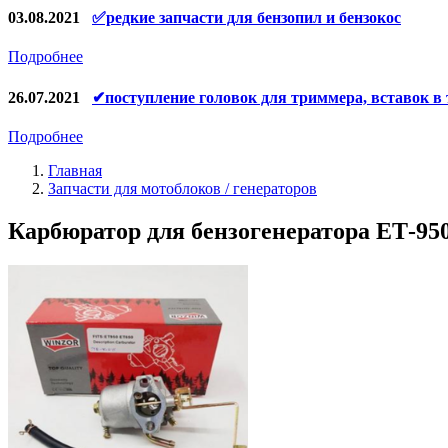
Конденсаторы
03.08.2021
✅редкие запчасти для бензопил и бензокос
Аккумуляторы, зарядные устройства
Подробнее
Щётки, щёточные узлы
26.07.2021
✔поступление головок для триммера, вставок в
Ремни для электроинструмента
Подробнее
Главная
Запчасти для мотоблоков / генераторов
Карбюратор для бензогенератора ЕТ-950