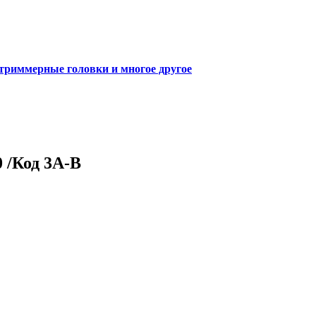
 триммерные головки и многое другое
 /Код 3A-B