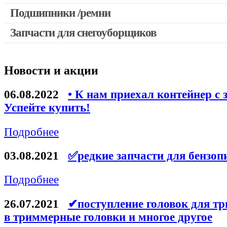
Выключатели, переключатели
Подшипники /ремни
Запчасти для перфораторов и отбойных молотков
Запчасти для снегоуборщиков
Запчасти для УШМ (болгарок)
Якоря, статоры
Новости и акции
Запчасти для электроинструмента другие
Запчасти для компрессоров
06.08.2022
• К нам приехал контейнер с 
Успейте купить!
Конденсаторы
Аккумуляторы, зарядные устройства
Подробнее
Щётки, щёточные узлы
03.08.2021
✅редкие запчасти для бензоп
Ремни для электроинструмента
Подробнее
26.07.2021
✔поступление головок для тр
в триммерные головки и многое другое