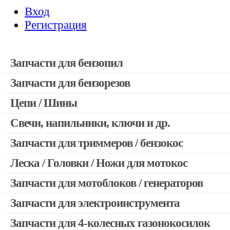
Вход
Регистрация
Запчасти для бензопил
Запчасти для бензорезов
Запчасти для бензопил Stihl
Запчасти для бензопил Husqvarna, Partner
Цепи / Шины
Запчасти для Китайских бензопил
Свечи, напильники, ключи и др.
Запчасти для бензопил Oleo-mac, Echo и др.
Запчасти для триммеров / бензокос
Леска / Головки / Ножи для мотокос
Запчасти для Китайских триммеров
Запчасти для мотокос Stihl / Husqvarna / Oleo-mac / Echo и 
Запчасти для мотоблоков / генераторов
Запчасти для электроинструмента
Запчасти для 4-колесных газонокосилок
Двигатели, редукторы для шуруповертов