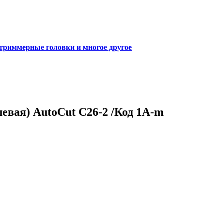
 триммерные головки и многое другое
левая) AutoCut C26-2 /Код 1A-m