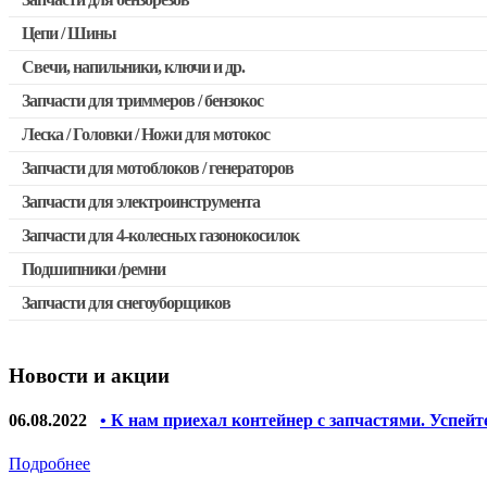
Запчасти для бензопил Stihl
Цепи / Шины
Запчасти для бензопил Husqvarna, Partner
Свечи, напильники, ключи и др.
Запчасти для Китайских бензопил
Запчасти для триммеров / бензокос
Запчасти для бензопил Oleo-mac, Echo и др.
Леска / Головки / Ножи для мотокос
Запчасти для Китайских триммеров
Запчасти для мотоблоков / генераторов
Запчасти для мотокос Stihl / Husqvarna / Oleo-mac / Echo и 
Запчасти для электроинструмента
Запчасти для 4-колесных газонокосилок
Двигатели, редукторы для шуруповертов
Подшипники /ремни
Выключатели, переключатели
Запчасти для снегоуборщиков
Запчасти для перфораторов и отбойных молотков
Запчасти для УШМ (болгарок)
Новости и акции
Якоря, статоры
Запчасти для электроинструмента другие
06.08.2022
• К нам приехал контейнер с запчастями. Успейт
Запчасти для компрессоров
Подробнее