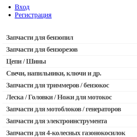
Вход
Регистрация
Запчасти для бензопил
Запчасти для бензорезов
Запчасти для бензопил Stihl
Запчасти для бензопил Husqvarna, Partner
Цепи / Шины
Запчасти для Китайских бензопил
Свечи, напильники, ключи и др.
Запчасти для бензопил Oleo-mac, Echo и др.
Запчасти для триммеров / бензокос
Леска / Головки / Ножи для мотокос
Запчасти для Китайских триммеров
Запчасти для мотокос Stihl / Husqvarna / Oleo-mac / Echo и 
Запчасти для мотоблоков / генераторов
Запчасти для электроинструмента
Запчасти для 4-колесных газонокосилок
Двигатели, редукторы для шуруповертов