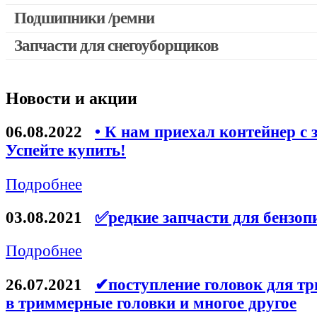
Выключатели, переключатели
Подшипники /ремни
Запчасти для перфораторов и отбойных молотков
Запчасти для снегоуборщиков
Запчасти для УШМ (болгарок)
Якоря, статоры
Новости и акции
Запчасти для электроинструмента другие
Запчасти для компрессоров
06.08.2022
• К нам приехал контейнер с 
Успейте купить!
Конденсаторы
Аккумуляторы, зарядные устройства
Подробнее
Щётки, щёточные узлы
03.08.2021
✅редкие запчасти для бензоп
Ремни для электроинструмента
Подробнее
26.07.2021
✔поступление головок для тр
в триммерные головки и многое другое