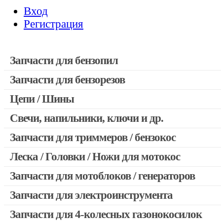
Вход
Регистрация
Запчасти для бензопил
Запчасти для бензорезов
Запчасти для бензопил Stihl
Запчасти для бензопил Husqvarna, Partner
Цепи / Шины
Запчасти для Китайских бензопил
Свечи, напильники, ключи и др.
Запчасти для бензопил Oleo-mac, Echo и др.
Запчасти для триммеров / бензокос
Леска / Головки / Ножи для мотокос
Запчасти для Китайских триммеров
Запчасти для мотокос Stihl / Husqvarna / Oleo-mac / Echo и 
Запчасти для мотоблоков / генераторов
Запчасти для электроинструмента
Запчасти для 4-колесных газонокосилок
Двигатели, редукторы для шуруповертов