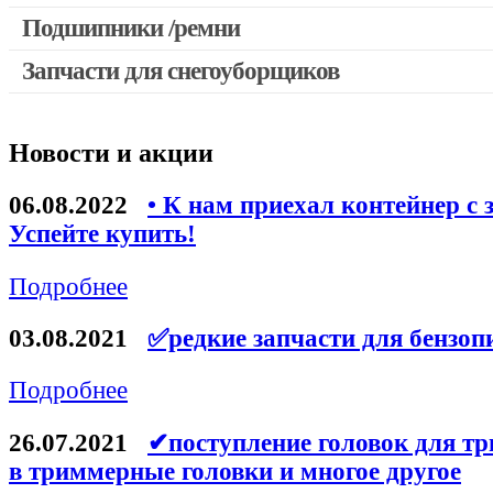
Выключатели, переключатели
Подшипники /ремни
Запчасти для перфораторов и отбойных молотков
Запчасти для снегоуборщиков
Запчасти для УШМ (болгарок)
Якоря, статоры
Новости и акции
Запчасти для электроинструмента другие
Запчасти для компрессоров
06.08.2022
• К нам приехал контейнер с 
Успейте купить!
Конденсаторы
Аккумуляторы, зарядные устройства
Подробнее
Щётки, щёточные узлы
03.08.2021
✅редкие запчасти для бензоп
Ремни для электроинструмента
Подробнее
26.07.2021
✔поступление головок для тр
в триммерные головки и многое другое