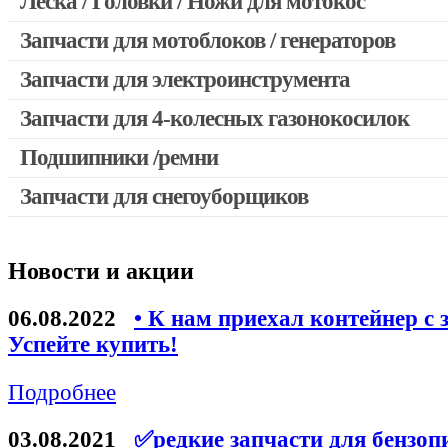
Леска / Головки / Ножи для мотокос
Запчасти для мотокос Stihl / Husqvarna / Oleo-mac / Echo и 
Запчасти для мотоблоков / генераторов
Запчасти для электроинструмента
Запчасти для 4-колесных газонокосилок
Двигатели, редукторы для шуруповертов
Выключатели, переключатели
Подшипники /ремни
Запчасти для перфораторов и отбойных молотков
Запчасти для снегоуборщиков
Запчасти для УШМ (болгарок)
Якоря, статоры
Новости и акции
Запчасти для электроинструмента другие
Запчасти для компрессоров
06.08.2022
• К нам приехал контейнер с 
Успейте купить!
Конденсаторы
Аккумуляторы, зарядные устройства
Подробнее
Щётки, щёточные узлы
03.08.2021
✅редкие запчасти для бензоп
Ремни для электроинструмента