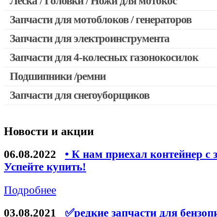
Леска / Головки / Ножи для мотокос
Запчасти для мотокос Stihl / Husqvarna / Oleo-mac / Echo и 
Запчасти для мотоблоков / генераторов
Запчасти для электроинструмента
Запчасти для 4-колесных газонокосилок
Двигатели, редукторы для шуруповертов
Выключатели, переключатели
Подшипники /ремни
Запчасти для перфораторов и отбойных молотков
Запчасти для снегоуборщиков
Запчасти для УШМ (болгарок)
Якоря, статоры
Новости и акции
Запчасти для электроинструмента другие
Запчасти для компрессоров
06.08.2022
• К нам приехал контейнер с 
Успейте купить!
Конденсаторы
Аккумуляторы, зарядные устройства
Подробнее
Щётки, щёточные узлы
03.08.2021
✅редкие запчасти для бензоп
Ремни для электроинструмента