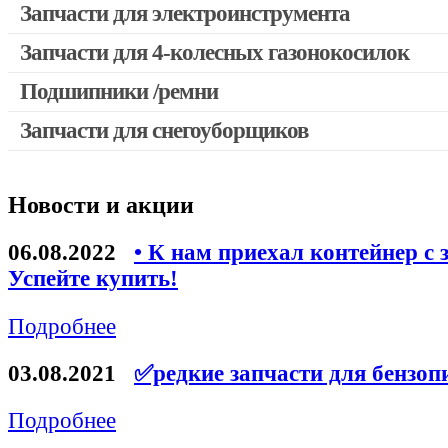
Запчасти для электроинструмента
Запчасти для 4-колесных газонокосилок
Двигатели, редукторы для шуруповертов
Выключатели, переключатели
Подшипники /ремни
Запчасти для перфораторов и отбойных молотков
Запчасти для снегоуборщиков
Запчасти для УШМ (болгарок)
Якоря, статоры
Новости и акции
Запчасти для электроинструмента другие
Запчасти для компрессоров
06.08.2022
• К нам приехал контейнер с 
Успейте купить!
Конденсаторы
Аккумуляторы, зарядные устройства
Подробнее
Щётки, щёточные узлы
03.08.2021
✅редкие запчасти для бензоп
Ремни для электроинструмента
Подробнее