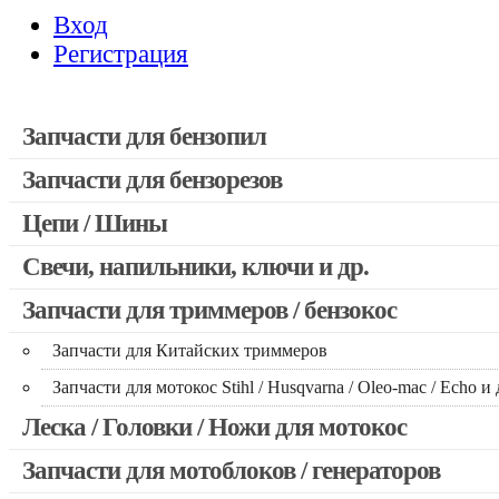
Вход
Регистрация
Запчасти для бензопил
Запчасти для бензорезов
Запчасти для бензопил Stihl
Запчасти для бензопил Husqvarna, Partner
Цепи / Шины
Запчасти для Китайских бензопил
Свечи, напильники, ключи и др.
Запчасти для бензопил Oleo-mac, Echo и др.
Запчасти для триммеров / бензокос
Запчасти для Китайских триммеров
Запчасти для мотокос Stihl / Husqvarna / Oleo-mac / Echo и 
Леска / Головки / Ножи для мотокос
Запчасти для мотоблоков / генераторов