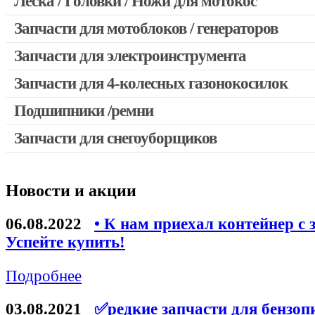
Леска / Головки / Ножи для мотокос
Запчасти для мотокос Stihl / Husqvarna / Oleo-mac / Echo и 
Запчасти для мотоблоков / генераторов
Запчасти для электроинструмента
Запчасти для 4-колесных газонокосилок
Двигатели, редукторы для шуруповертов
Выключатели, переключатели
Подшипники /ремни
Запчасти для перфораторов и отбойных молотков
Запчасти для снегоуборщиков
Запчасти для УШМ (болгарок)
Якоря, статоры
Новости и акции
Запчасти для электроинструмента другие
Запчасти для компрессоров
06.08.2022
• К нам приехал контейнер с 
Успейте купить!
Конденсаторы
Аккумуляторы, зарядные устройства
Подробнее
Щётки, щёточные узлы
03.08.2021
✅редкие запчасти для бензоп
Ремни для электроинструмента