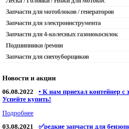
Леска / Головки / Ножи для мотокос
Запчасти для мотокос Stihl / Husqvarna / Oleo-mac / Echo и 
Запчасти для мотоблоков / генераторов
Запчасти для электроинструмента
Запчасти для 4-колесных газонокосилок
Двигатели, редукторы для шуруповертов
Выключатели, переключатели
Подшипники /ремни
Запчасти для перфораторов и отбойных молотков
Запчасти для снегоуборщиков
Запчасти для УШМ (болгарок)
Якоря, статоры
Новости и акции
Запчасти для электроинструмента другие
Запчасти для компрессоров
06.08.2022
• К нам приехал контейнер с 
Успейте купить!
Конденсаторы
Аккумуляторы, зарядные устройства
Подробнее
Щётки, щёточные узлы
03.08.2021
✅редкие запчасти для бензоп
Ремни для электроинструмента