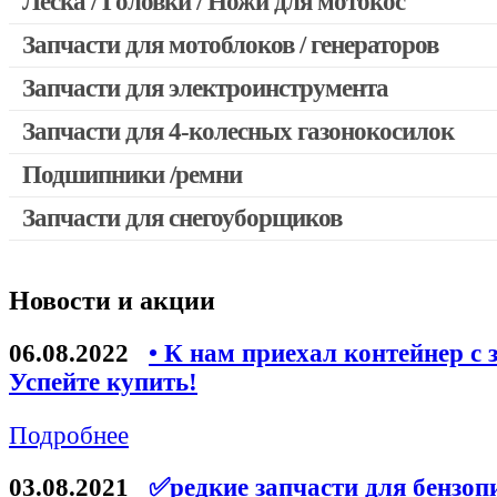
Леска / Головки / Ножи для мотокос
Запчасти для мотокос Stihl / Husqvarna / Oleo-mac / Echo и 
Запчасти для мотоблоков / генераторов
Запчасти для электроинструмента
Запчасти для 4-колесных газонокосилок
Двигатели, редукторы для шуруповертов
Выключатели, переключатели
Подшипники /ремни
Запчасти для перфораторов и отбойных молотков
Запчасти для снегоуборщиков
Запчасти для УШМ (болгарок)
Якоря, статоры
Новости и акции
Запчасти для электроинструмента другие
Запчасти для компрессоров
06.08.2022
• К нам приехал контейнер с 
Успейте купить!
Конденсаторы
Аккумуляторы, зарядные устройства
Подробнее
Щётки, щёточные узлы
03.08.2021
✅редкие запчасти для бензоп
Ремни для электроинструмента