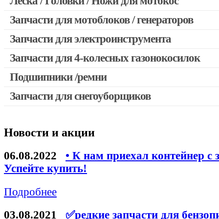
Леска / Головки / Ножи для мотокос
Запчасти для мотокос Stihl / Husqvarna / Oleo-mac / Echo и 
Запчасти для мотоблоков / генераторов
Запчасти для электроинструмента
Запчасти для 4-колесных газонокосилок
Двигатели, редукторы для шуруповертов
Выключатели, переключатели
Подшипники /ремни
Запчасти для перфораторов и отбойных молотков
Запчасти для снегоуборщиков
Запчасти для УШМ (болгарок)
Якоря, статоры
Новости и акции
Запчасти для электроинструмента другие
Запчасти для компрессоров
06.08.2022
• К нам приехал контейнер с 
Успейте купить!
Конденсаторы
Аккумуляторы, зарядные устройства
Подробнее
Щётки, щёточные узлы
03.08.2021
✅редкие запчасти для бензоп
Ремни для электроинструмента