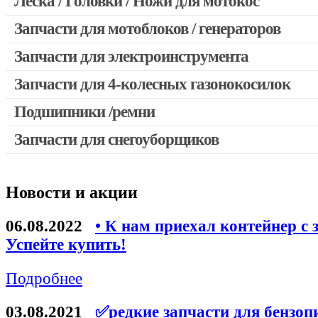
Леска / Головки / Ножи для мотокос
Запчасти для мотокос Stihl / Husqvarna / Oleo-mac / Echo и 
Запчасти для мотоблоков / генераторов
Запчасти для электроинструмента
Запчасти для 4-колесных газонокосилок
Двигатели, редукторы для шуруповертов
Выключатели, переключатели
Подшипники /ремни
Запчасти для перфораторов и отбойных молотков
Запчасти для снегоуборщиков
Запчасти для УШМ (болгарок)
Якоря, статоры
Новости и акции
Запчасти для электроинструмента другие
Запчасти для компрессоров
06.08.2022
• К нам приехал контейнер с 
Успейте купить!
Конденсаторы
Аккумуляторы, зарядные устройства
Подробнее
Щётки, щёточные узлы
03.08.2021
✅редкие запчасти для бензоп
Ремни для электроинструмента