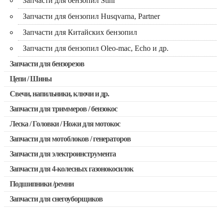
Запчасти для бензопил Stihl
Запчасти для бензопил Husqvarna, Partner
Запчасти для Китайских бензопил
Запчасти для бензопил Oleo-mac, Echo и др.
Запчасти для бензорезов
Цепи / Шины
Свечи, напильники, ключи и др.
Запчасти для триммеров / бензокос
Леска / Головки / Ножи для мотокос
Запчасти для Китайских триммеров
Запчасти для мотоблоков / генераторов
Запчасти для мотокос Stihl / Husqvarna / Oleo-mac / Echo и 
Запчасти для электроинструмента
Запчасти для 4-колесных газонокосилок
Двигатели, редукторы для шуруповертов
Подшипники /ремни
Выключатели, переключатели
Запчасти для снегоуборщиков
Запчасти для перфораторов и отбойных молотков