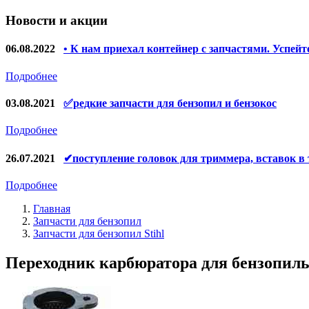
Запчасти для УШМ (болгарок)
Новости и акции
Якоря, статоры
Запчасти для электроинструмента другие
06.08.2022
• К нам приехал контейнер с запчастями. Успейт
Запчасти для компрессоров
Подробнее
Конденсаторы
03.08.2021
✅редкие запчасти для бензопил и бензокос
Аккумуляторы, зарядные устройства
Подробнее
Щётки, щёточные узлы
26.07.2021
✔поступление головок для триммера, вставок в
Ремни для электроинструмента
Подробнее
Главная
Запчасти для бензопил
Запчасти для бензопил Stihl
Переходник карбюратора для бензопилы