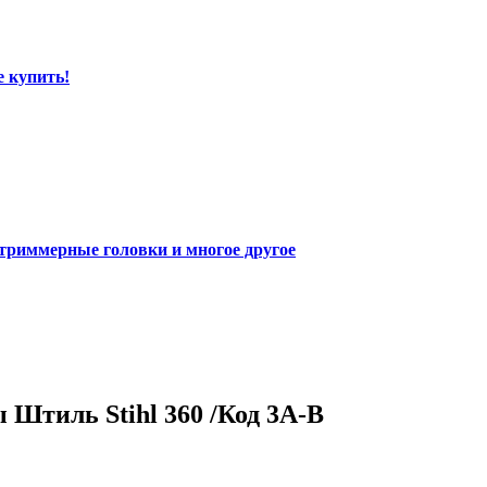
е купить!
 триммерные головки и многое другое
 Штиль Stihl 360 /Код 3A-B