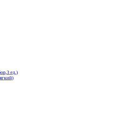
р,3 ед.)
ягкий)