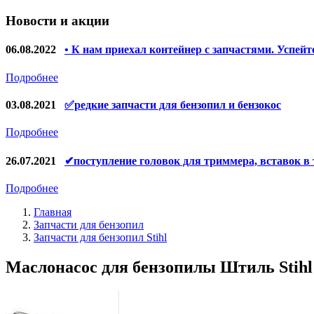
Запчасти для УШМ (болгарок)
Новости и акции
Якоря, статоры
Запчасти для электроинструмента другие
06.08.2022
• К нам приехал контейнер с запчастями. Успейт
Запчасти для компрессоров
Подробнее
Конденсаторы
03.08.2021
✅редкие запчасти для бензопил и бензокос
Аккумуляторы, зарядные устройства
Подробнее
Щётки, щёточные узлы
26.07.2021
✔поступление головок для триммера, вставок в
Ремни для электроинструмента
Подробнее
Главная
Запчасти для бензопил
Запчасти для бензопил Stihl
Маслонасос для бензопилы Штиль Stihl