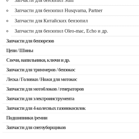
Запчасти для бензопил Stihl
Запчасти для бензопил Husqvarna, Partner
Запчасти для Китайских бензопил
Запчасти для бензопил Oleo-mac, Echo и др.
Запчасти для бензорезов
Цепи / Шины
Свечи, напильники, ключи и др.
Запчасти для триммеров / бензокос
Леска / Головки / Ножи для мотокос
Запчасти для Китайских триммеров
Запчасти для мотоблоков / генераторов
Запчасти для мотокос Stihl / Husqvarna / Oleo-mac / Echo и 
Запчасти для электроинструмента
Запчасти для 4-колесных газонокосилок
Двигатели, редукторы для шуруповертов
Подшипники /ремни
Выключатели, переключатели
Запчасти для снегоуборщиков
Запчасти для перфораторов и отбойных молотков