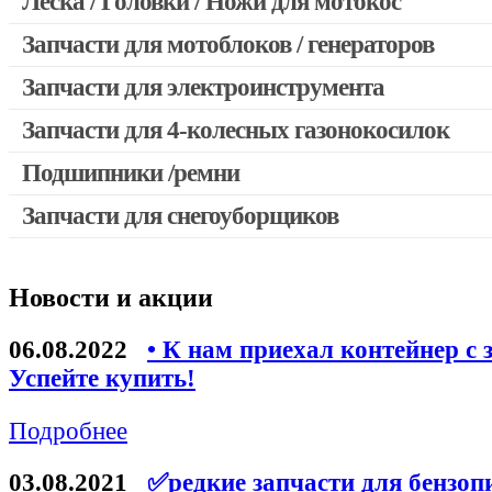
Леска / Головки / Ножи для мотокос
Запчасти для мотокос Stihl / Husqvarna / Oleo-mac / Echo и 
Запчасти для мотоблоков / генераторов
Запчасти для электроинструмента
Запчасти для 4-колесных газонокосилок
Двигатели, редукторы для шуруповертов
Выключатели, переключатели
Подшипники /ремни
Запчасти для перфораторов и отбойных молотков
Запчасти для снегоуборщиков
Запчасти для УШМ (болгарок)
Якоря, статоры
Новости и акции
Запчасти для электроинструмента другие
Запчасти для компрессоров
06.08.2022
• К нам приехал контейнер с 
Успейте купить!
Конденсаторы
Аккумуляторы, зарядные устройства
Подробнее
Щётки, щёточные узлы
03.08.2021
✅редкие запчасти для бензоп
Ремни для электроинструмента